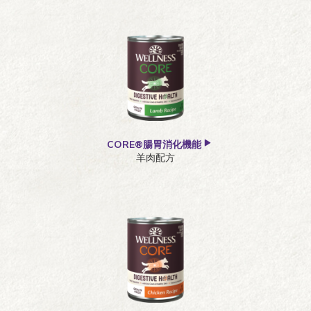
無穀
CORE系列
老犬
無馬鈴薯
皮膚與毛髮
皮膚過敏
CORE®腸胃消化機能
羊肉配方
腸胃過敏
過敏
體重管理
高蛋白