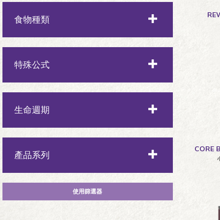
中型犬
RE
食物種類
小型犬
乾糧
特殊公式
玩具犬
濕食
乾燥肉類
生命週期
凍乾
CORE 
幼犬
產品系列
單一蛋白
成年狗
新鮮肉類
Complete Health全方位系列
所有階段
無穀