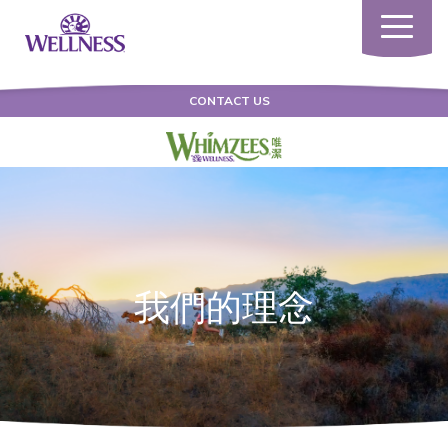
Toggle
navigatio
CONTACT US
我們的理念