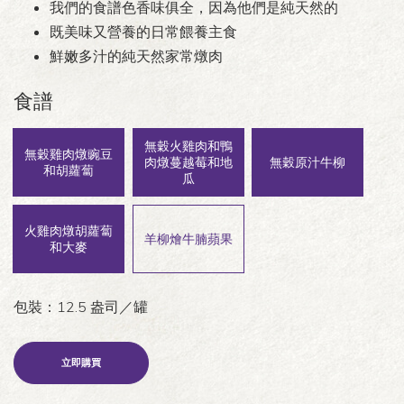
我們的食譜色香味俱全，因為他們是純天然的
既美味又營養的日常餵養主食
鮮嫩多汁的純天然家常燉肉
食譜
無穀火雞肉和鴨
無穀雞肉燉豌豆
肉燉蔓越莓和地
無穀原汁牛柳
和胡蘿蔔
瓜
火雞肉燉胡蘿蔔
羊柳燴牛腩蘋果
和大麥
包裝：12.5 盎司／罐
立即購買