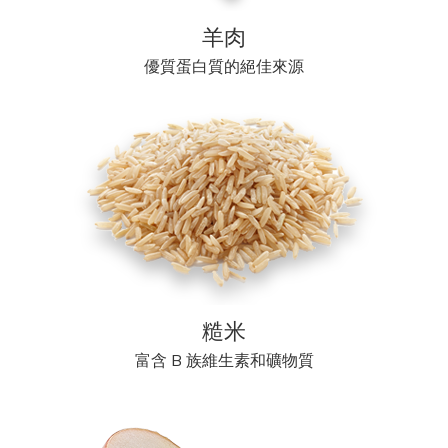
羊肉
優質蛋白質的絕佳來源
糙米
富含 B 族維生素和礦物質