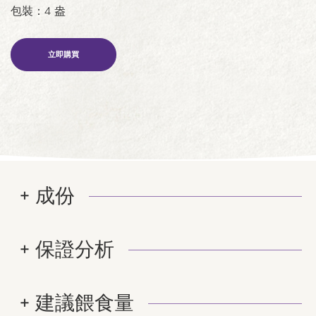
包裝：4 盎
立即購買
成份
保證分析
建議餵食量