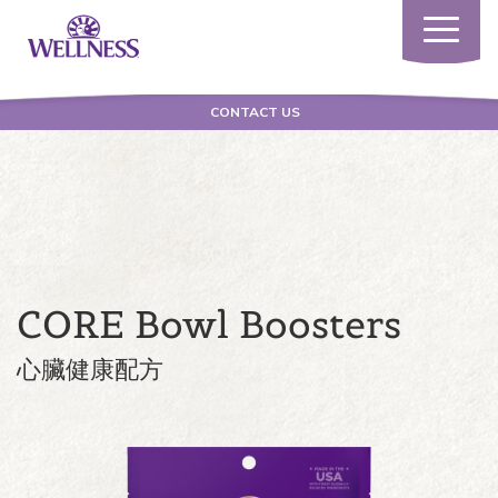
Toggle
navigatio
CONTACT US
CORE Bowl Boosters
心臟健康配方