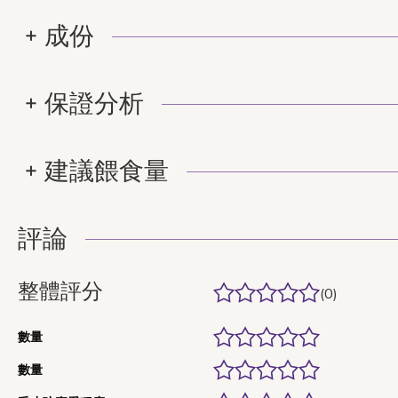
成份
保證分析
建議餵食量
評論
整體評分
(0)
數量
數量