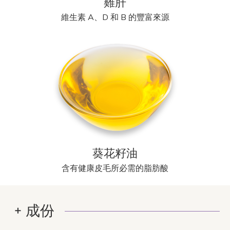
雞肝
維生素 A、D 和 B 的豐富來源
葵花籽油
含有健康皮毛所必需的脂肪酸
成份