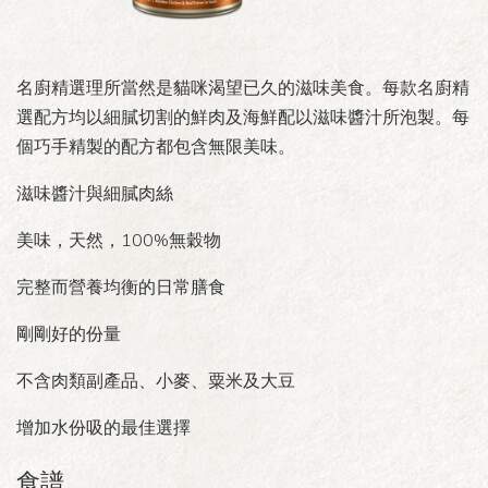
名廚精選理所當然是貓咪渴望已久的滋味美食。每款名廚精
選配方均以細膩切割的鮮肉及海鮮配以滋味醬汁所泡製。每
個巧手精製的配方都包含無限美味。
滋味醬汁與細膩肉絲
美味，天然，100%無穀物
完整而營養均衡的日常膳食
剛剛好的份量
不含肉類副產品、小麥、粟米及大豆
增加水份吸的最佳選擇
食譜