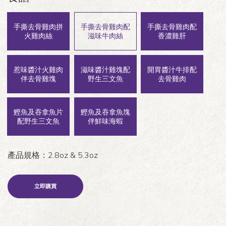
手撕去骨雞肉拼
手撕去骨雞肉配
手撕去骨雞肉配
火雞肉絲
滋味牛肉絲
香濃雞肝
惹味醬汁火雞肉
滋味醬汁雞塊配
開胃醬汁牛排配
伴去骨雞塊
野生三文魚
去骨雞肉
鰹魚及吞拿魚片
鰹魚及吞拿魚塊
配野生三文魚
伴鮮味海蝦
產品規格：2.8oz & 5.3oz
立即購買