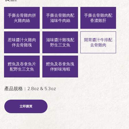
手撕去骨雞肉拼
手撕去骨雞肉配
手撕去骨雞肉配
火雞肉絲
滋味牛肉絲
香濃雞肝
惹味醬汁火雞肉
滋味醬汁雞塊配
開胃醬汁牛排配
伴去骨雞塊
野生三文魚
去骨雞肉
鰹魚及吞拿魚片
鰹魚及吞拿魚塊
配野生三文魚
伴鮮味海蝦
產品規格：2.8oz & 5.3oz
立即購買