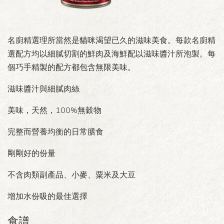
名廚精選理所當然是貓咪渴望已久的滋味美食。每款名廚精
選配方均以細膩切割的鮮肉及海鮮配以滋味醬汁所泡製。每
個巧手精製的配方都包含無限美味。
滋味醬汁與細膩肉絲
美味，天然，100%無穀物
完整而營養均衡的日常膳食
剛剛好的份量
不含肉類副產品、小麥、粟米及大豆
增加水份吸的最佳選擇
食譜