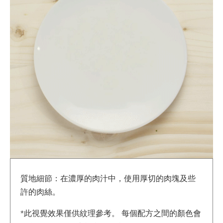
質地細節：在濃厚的肉汁中，使用厚切的肉塊及些
許的肉絲。
*此視覺效果僅供紋理參考。 每個配方之間的顏色會