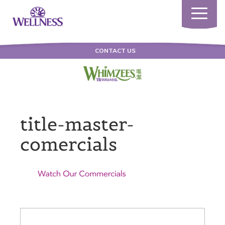
Toggle
navigatio
CONTACT US
title-master-
comercials