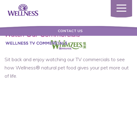
Toggle
navigatio
CONTACT US
Sit back and enjoy watching our TV commercials to see
how Wellness
®
natural pet food gives your pet more out
of life.