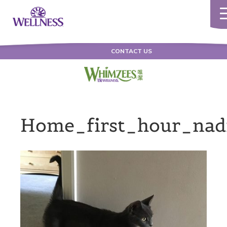
To
na
CONTACT US
Home_first_hour_nad