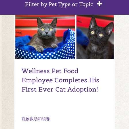
Filter by Pet Type or Topic
Wellness Pet Food
Employee Completes His
First Ever Cat Adoption!
寵物救助和領養