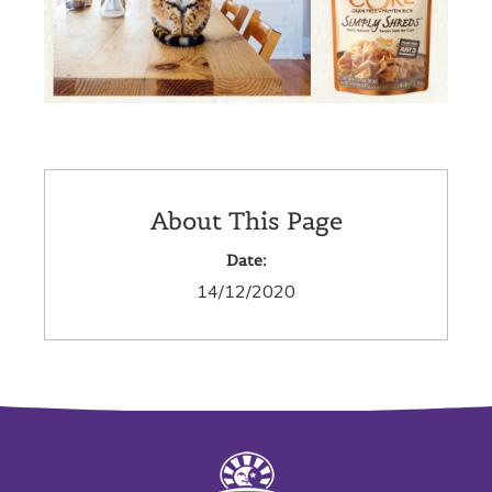
About This Page
Date:
14/12/2020