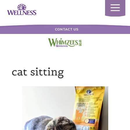
Toggle
navigatio
CONTACT US
cat sitting