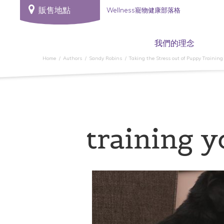
販售地點
Wellness寵物健康部落格
我們的理念
Home
Authors
Sandy Robins
Taking the Stress out of Puppy Training
training 