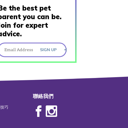
Be the best pet
parent you can be.
Join for expert
advice.
SIGN UP
聯絡我們
物技巧