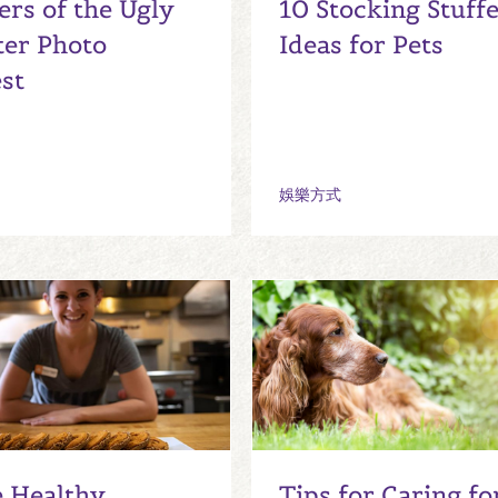
rs of the Ugly
10 Stocking Stuff
er Photo
Ideas for Pets
st
娛樂方式
 Healthy
Tips for Caring fo