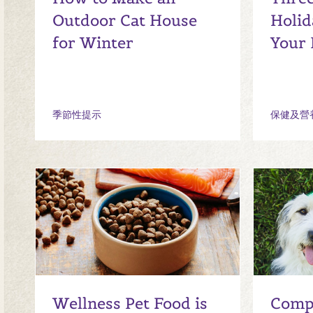
Outdoor Cat House
Holid
for Winter
Your 
季節性提示
保健及營
Wellness Pet Food is
Compl