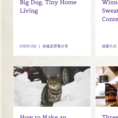
Big Dog, Tiny Home
Winne
Living
Sweat
Conte
EXERCISE
保健及營養分享
娛樂方式
How to Make an
Three