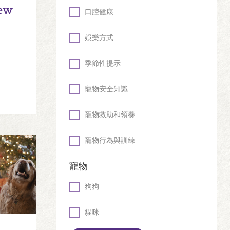
New
口腔健康
娛樂方式
季節性提示
寵物安全知識
寵物救助和領養
寵物行為與訓練
寵物
狗狗
貓咪