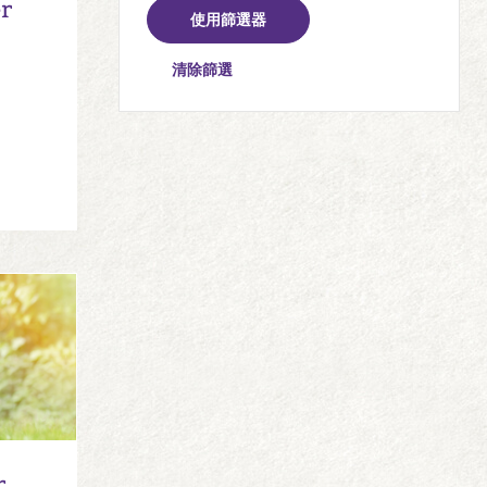
er
清除篩選
r