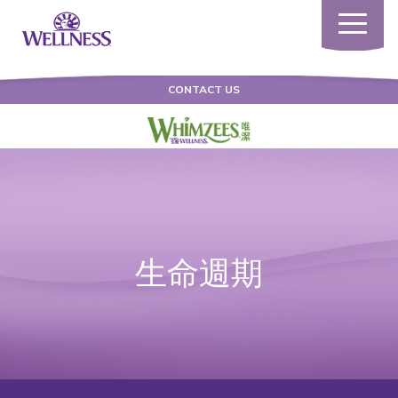
Toggle
navigatio
CONTACT US
生命週期