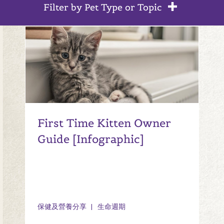
Filter by Pet Type or Topic
First Time Kitten Owner
Guide [Infographic]
保健及營養分享
生命週期