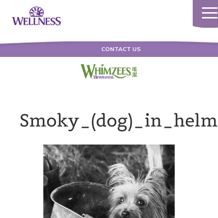
Togg
navi
CONTACT US
Smoky_(dog)_in_helm