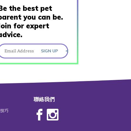
Be the best pet
parent you can be.
Join for expert
advice.
SIGN UP
聯絡我們
物技巧