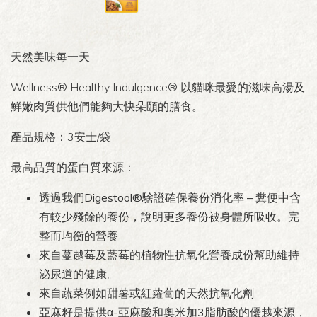
天然美味每一天
Wellness® Healthy Indulgence® 以貓咪最愛的滋味高湯及
鮮嫩肉質供他們能夠大快朵頤的膳食。
產品規格：3安士/袋
最高品質的蛋白質來源：
透過我們Digestool®騇證確保養份消化率 – 糞便中含
有較少殘餘的養份，說明更多養份被身體所吸收。完
整而均衡的營養
來自蔓越莓及藍莓的植物性抗氧化營養成份幫助維持
泌尿道的健康。
來自蔬菜例如甜薯或紅蘿蔔的天然抗氧化劑
亞麻籽是提供α-亞麻酸和奧米加3脂肪酸的優越來源，