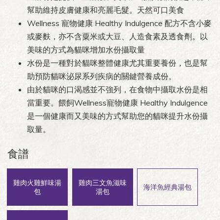
幫助維持皮膚健康和亮麗毛髮。天然可口美食
Wellness 寵物健康 Healthy Indulgence 配方不含小麥
或麥麩，亦不含粟米或大豆、人造食素及透食劑。以
美味的方式為貓咪增加水份攝取量
水份是一種對於貓咪整體健康尤其重要養份，也是幫
助預防貓咪泌尿系列疾病的關鍵營養成份。
由於貓咪的口渴感並不強列，在食物中攝取水份是相
當重要。餵飼Wellness寵物健康 Healthy Indulgence
是一個健康而又美味的方式幫助您的貓咪提升水份攝
取量。
食譜
雞肉火雞鮮味湯
雞肉三文魚滋味
海洋魚經典湯包
包
湯包