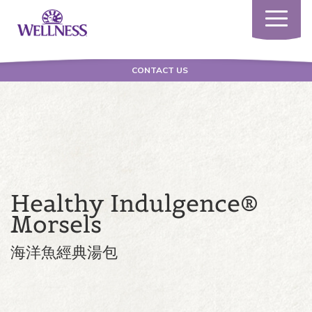
Toggle
navigatio
CONTACT US
Healthy Indulgence®
Morsels
海洋魚經典湯包