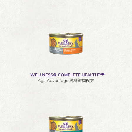
WELLNESS® COMPLETE HEALTH™
Age Advantage 純鮮雞肉配方