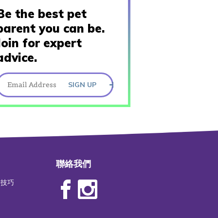
Be the best pet
parent you can be.
Join for expert
advice.
SIGN UP
聯絡我們
物技巧