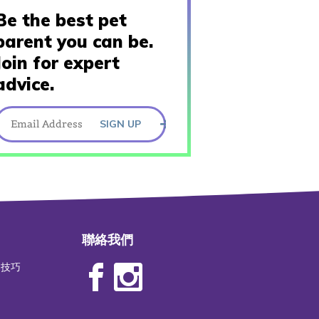
Be the best pet
parent you can be.
Join for expert
advice.
SIGN UP
聯絡我們
物技巧