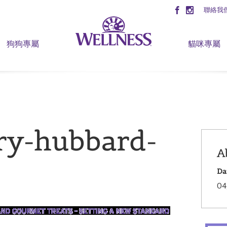
聯絡我
狗狗專屬
貓咪專屬
ory-hubbard-
A
Da
04