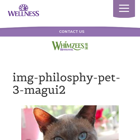
Toggle
navigatio
CONTACT US
img-philosphy-pet-
3-magui2