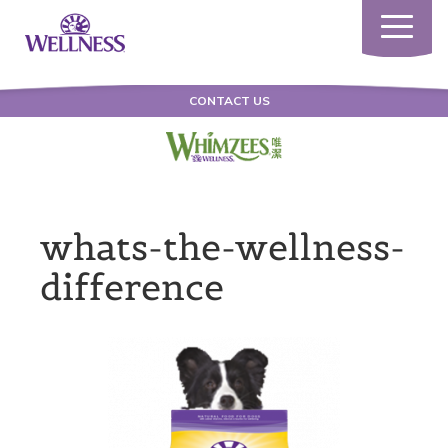
Toggle
navigatio
CONTACT US
whats-the-wellness-
difference