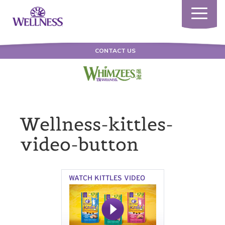
Toggle
navigatio
CONTACT US
Wellness-kittles-
video-button