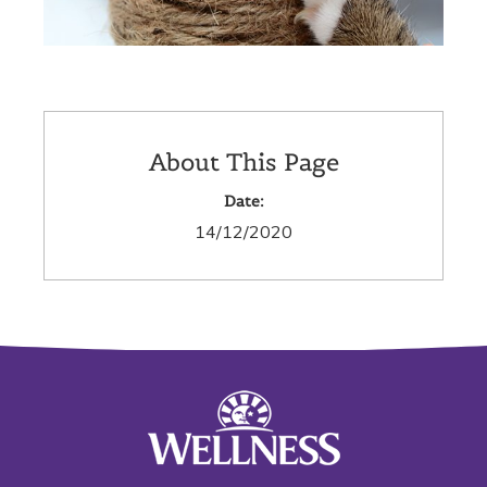
About This Page
Date:
14/12/2020