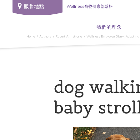
販售地點
Wellness寵物健康部落格
我們的理念
Home
Authors
Robert Armstrong
Wellness Employee Diary: Adopting
dog walki
baby strol