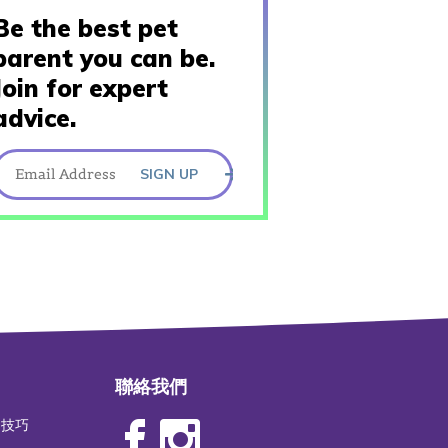
Be the best pet
parent you can be.
Join for expert
advice.
SIGN UP
聯絡我們
物技巧