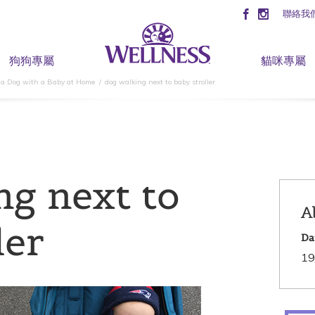
聯絡我
狗狗專屬
貓咪專屬
 a Dog with a Baby at Home
dog walking next to baby stroller
ng next to
A
ler
Da
19