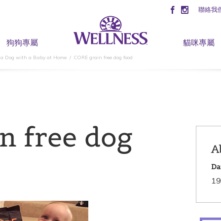
聯絡我
狗狗專屬
貓咪專屬
 a Dog with a Baby at Home
CORE grain free dog food
n free dog
A
Da
19