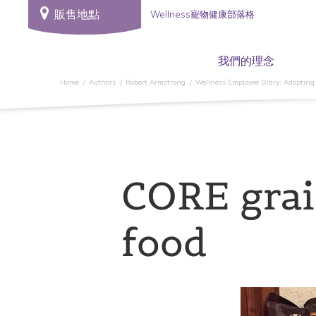
販售地點
Wellness寵物健康部落格
我們的理念
Home
Authors
Robert Armstrong
Wellness Employee Diary: Adopting
CORE grai
food