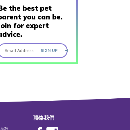
Be the best pet
parent you can be.
Join for expert
advice.
SIGN UP
聯絡我們
物技巧