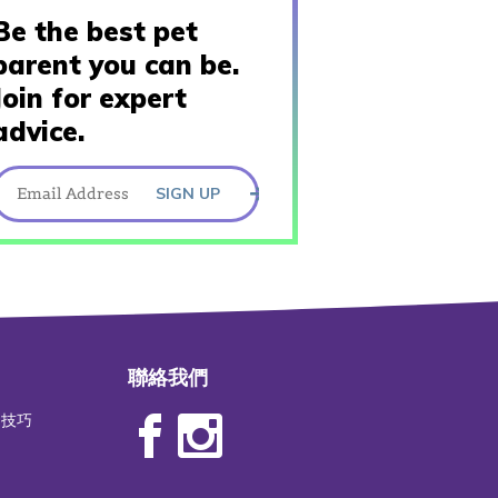
Be the best pet
parent you can be.
Join for expert
advice.
SIGN UP
聯絡我們
物技巧