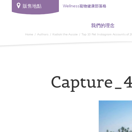
販售地點
Wellness寵物健康部落格
我們的理念
Home
Authors
Kodiak the Aussie
Top 10 Pet Instagram Accounts of 
Capture_