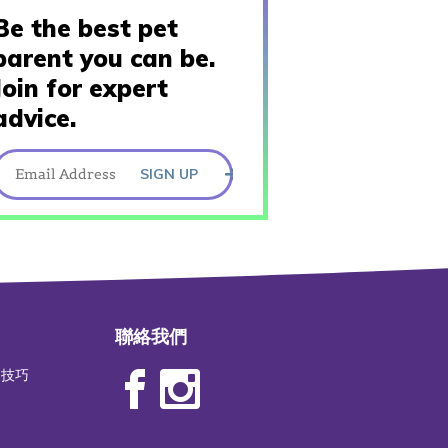
Be the best pet
parent you can be.
Join for expert
advice.
SIGN UP
聯絡我們
物技巧