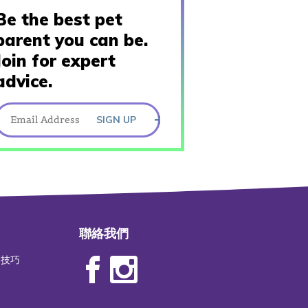
Be the best pet
parent you can be.
Join for expert
advice.
SIGN UP
聯絡我們
物技巧