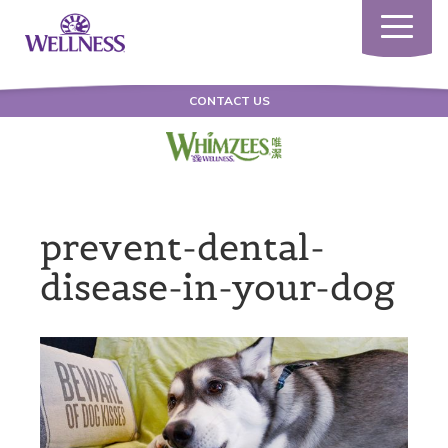
Toggle
navigatio
CONTACT US
prevent-dental-
disease-in-your-dog