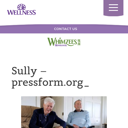
Toggle
navigatio
CONTACT US
Sully –
pressform.org_