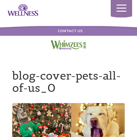
Toggle
navigatio
CONTACT US
blog-cover-pets-all-
of-us_0