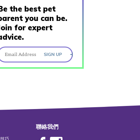
Be the best pet
parent you can be.
Join for expert
advice.
SIGN UP
聯絡我們
物技巧