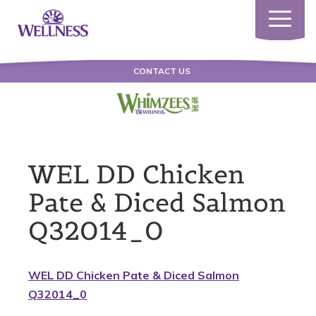
Toggle
navigatio
CONTACT US
WEL DD Chicken
Pate & Diced Salmon
Q32014_0
WEL DD Chicken Pate & Diced Salmon
Q32014_0