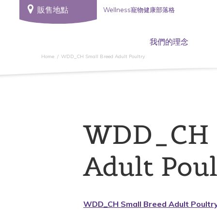
販售地點
Wellness寵物健康部落格
我們的理念
Home
WDD_CH Small Breed Adult Poultry
WDD_CH S
Adult Pou
WDD_CH Small Breed Adult Poultr