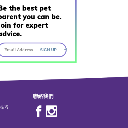
Be the best pet
parent you can be.
Join for expert
advice.
SIGN UP
聯絡我們
物技巧