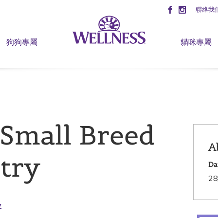
聯絡我
狗狗專屬
貓咪專屬
mall Breed
A
ltry
Da
28
y