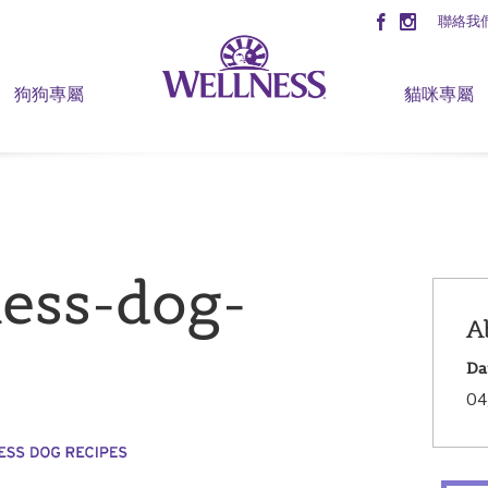
聯絡我
狗狗專屬
貓咪專屬
ness-dog-
A
Da
04