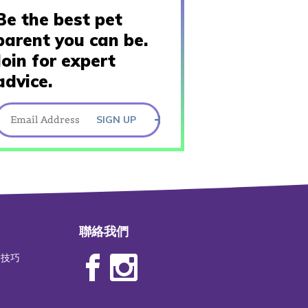
Be the best pet
parent you can be.
Join for expert
advice.
SIGN UP
聯絡我們
物技巧