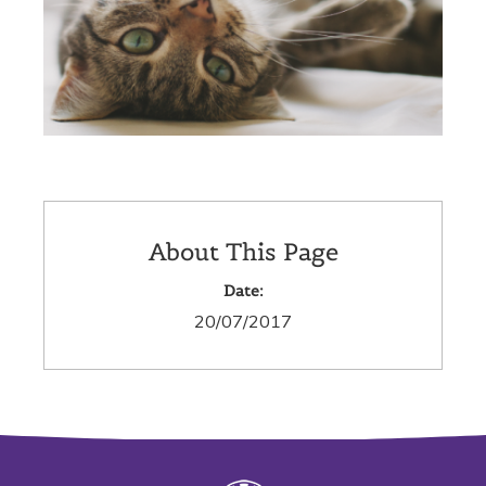
About This Page
Date:
20/07/2017