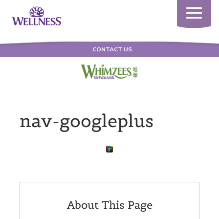
Toggle
navigatio
CONTACT US
nav-googleplus
About This Page