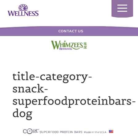
Toggle
navigatio
CONTACT US
title-category-
snack-
superfoodproteinbars-
dog