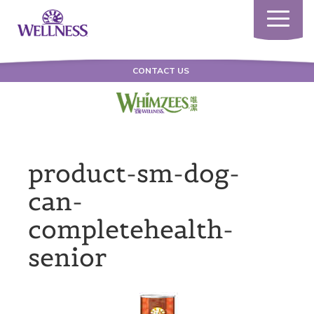
Toggle
navigatio
CONTACT US
product-sm-dog-
can-
completehealth-
senior