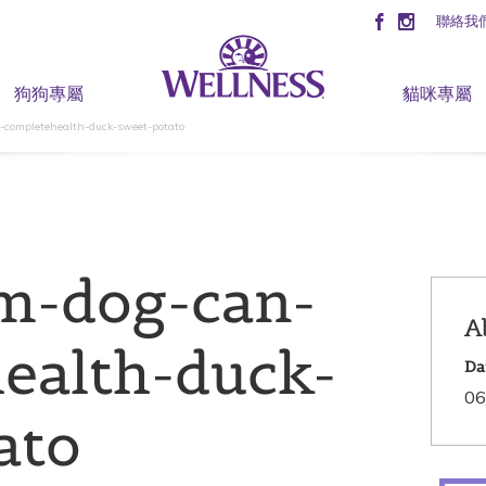
聯絡我
狗狗專屬
貓咪專屬
-completehealth-duck-sweet-potato
m-dog-can-
A
ealth-duck-
Da
06
ato