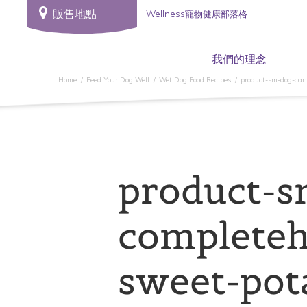
販售地點
Wellness寵物健康部落格
我們的理念
Home
Feed Your Dog Well
Wet Dog Food Recipes
product-sm-dog-can
product-s
completeh
sweet-pot