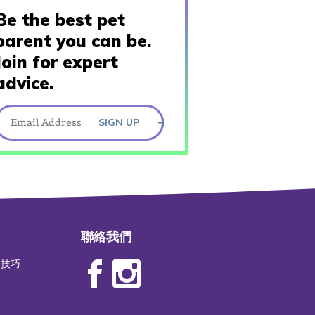
Be the best pet
parent you can be.
Join for expert
advice.
SIGN UP
聯絡我們
物技巧