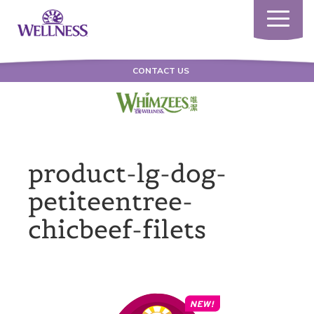
Toggle
navigatio
CONTACT US
product-lg-dog-
petiteentree-
chicbeef-filets