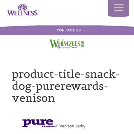
Toggle
navigatio
CONTACT US
product-title-snack-
dog-purerewards-
venison