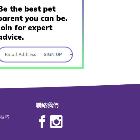
Be the best pet
parent you can be.
Join for expert
advice.
SIGN UP
聯絡我們
物技巧