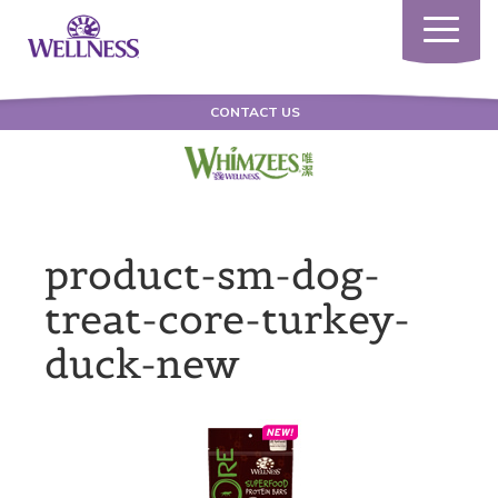
Toggle
navigatio
CONTACT US
product-sm-dog-
treat-core-turkey-
duck-new