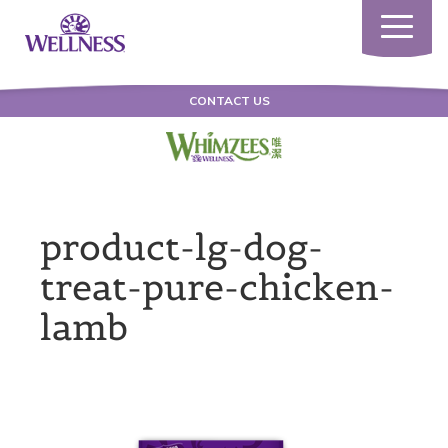
Toggle
navigatio
CONTACT US
product-lg-dog-
treat-pure-chicken-
lamb