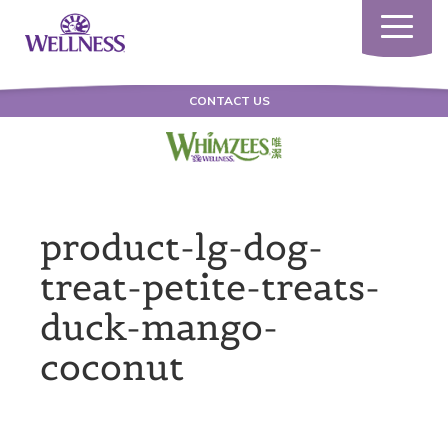
Toggle
navigatio
CONTACT US
product-lg-dog-
treat-petite-treats-
duck-mango-
coconut